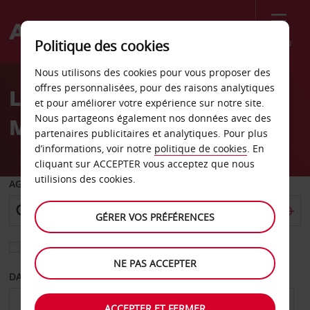
Menu
Politique des cookies
Welcome
Nous utilisons des cookies pour vous proposer des
to
offres personnalisées, pour des raisons analytiques
Location de voiture
Avis
et pour améliorer votre expérience sur notre site.
Nous partageons également nos données avec des
Milazzo
partenaires publicitaires et analytiques. Pour plus
d’informations, voir notre
politique de cookies
. En
cliquant sur ACCEPTER vous acceptez que nous
utilisions des cookies.
AGENCE DE DÉPART
GÉRER VOS PRÉFÉRENCES
Sélectionnez une autre agence de retour
NE PAS ACCEPTER
DATE DE DÉPART
DATE DE RETOUR
ACCEPTER ET FERMER