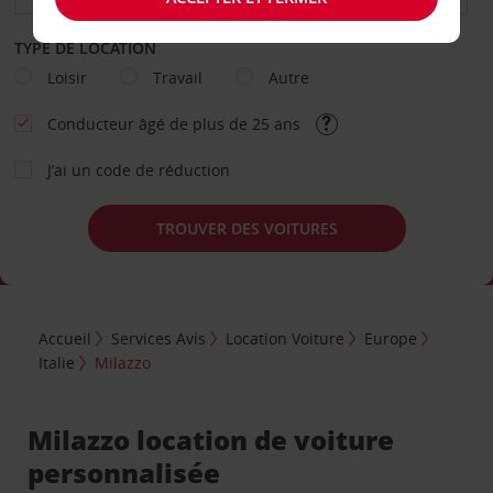
TYPE DE LOCATION
Loisir
Travail
Autre
Conducteur âgé de plus de 25 ans
J’ai un code de réduction
TROUVER DES VOITURES
Accueil
Services Avis
Location Voiture
Europe
Italie
Milazzo
Milazzo location de voiture
personnalisée