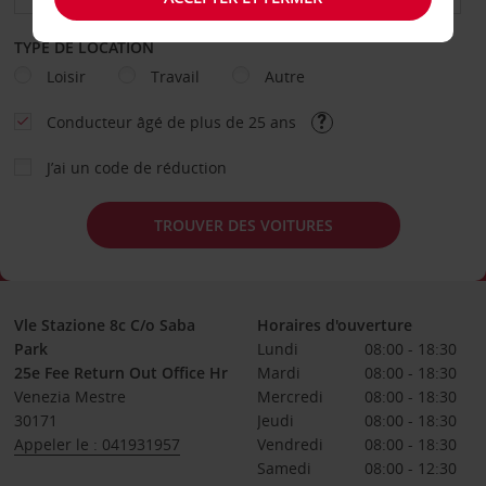
TYPE DE LOCATION
Loisir
Travail
Autre
Conducteur âgé de plus de 25 ans
J’ai un code de réduction
TROUVER DES VOITURES
Vle Stazione 8c C/o Saba
Horaires d'ouverture
Park
Lundi
08:00 - 18:30
25e Fee Return Out Office Hr
Mardi
08:00 - 18:30
Venezia Mestre
Mercredi
08:00 - 18:30
30171
Jeudi
08:00 - 18:30
Appeler le : 041931957
Vendredi
08:00 - 18:30
Samedi
08:00 - 12:30