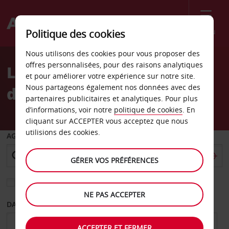
Menu
Politique des cookies
Welcome
Nous utilisons des cookies pour vous proposer des
to
offres personnalisées, pour des raisons analytiques
Location de voiture Gare
Avis
et pour améliorer votre expérience sur notre site.
Nous partageons également nos données avec des
de Venise-Mestre
partenaires publicitaires et analytiques. Pour plus
d’informations, voir notre
politique de cookies
. En
cliquant sur ACCEPTER vous acceptez que nous
utilisions des cookies.
AGENCE DE DÉPART
GÉRER VOS PRÉFÉRENCES
Sélectionnez une autre agence de retour
NE PAS ACCEPTER
DATE DE DÉPART
DATE DE RETOUR
ACCEPTER ET FERMER