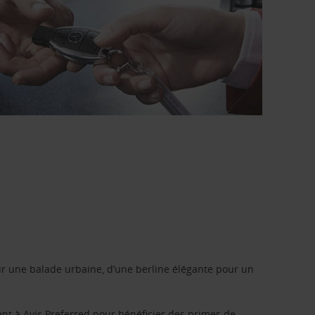
r une balade urbaine, d’une berline élégante pour un
ent à
Avis Preferred
pour bénéficier des primes de