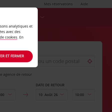
Mes réservations
Aide
DESTINATIONS
isons analytiques et
ées avec des
 de cookies
. En
ER ET FERMER
re agence de retour
DATE DE RETOUR