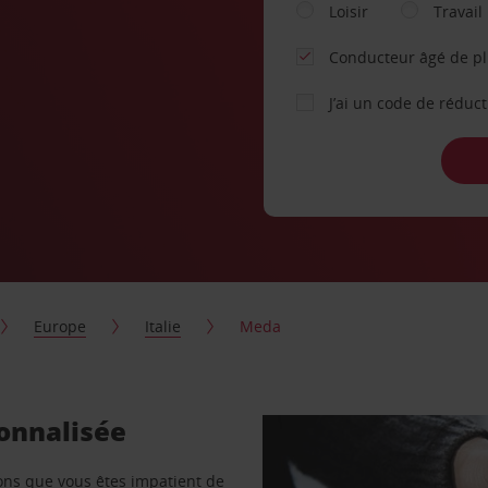
Loisir
Travail
Conducteur âgé de p
J’ai un code de réduc
Europe
Italie
Meda
sonnalisée
vons que vous êtes impatient de