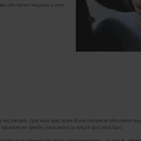
des clés seront toujours à votre
s vos besoins. Que vous ayez envie d’une compacte séduisante pou
acances en famille, nous avons la voiture qu’il vous faut.
reçoivent gratuitement des jours supplémentaires – quand ils adhèr