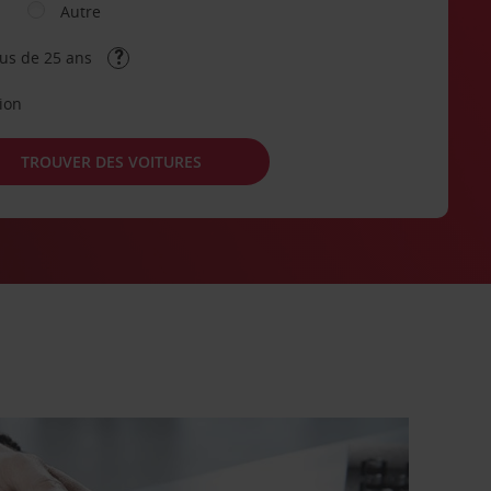
Autre
lus de 25 ans
tion
TROUVER DES VOITURES