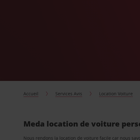
Accueil
Services Avis
Location Voiture
Meda location de voiture per
Nous rendons la location de voiture facile car nous sa