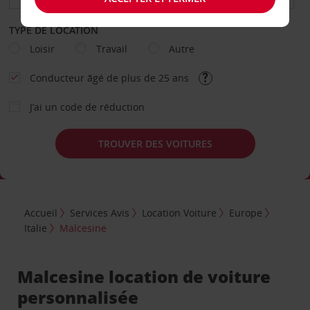
TYPE DE LOCATION
Loisir
Travail
Autre
Conducteur âgé de plus de 25 ans
J’ai un code de réduction
TROUVER DES VOITURES
Accueil
Services Avis
Location Voiture
Europe
Italie
Malcesine
Malcesine location de voiture
personnalisée