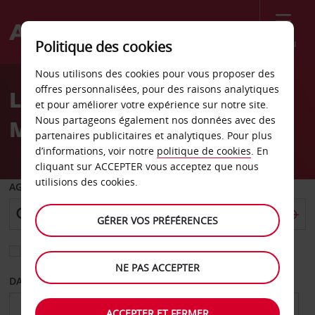
Menu
Politique des cookies
Welcome
Nous utilisons des cookies pour vous proposer des
to
offres personnalisées, pour des raisons analytiques
Location de voiture
Avis
et pour améliorer votre expérience sur notre site.
Nous partageons également nos données avec des
Malcesine
partenaires publicitaires et analytiques. Pour plus
d’informations, voir notre
politique de cookies
. En
cliquant sur ACCEPTER vous acceptez que nous
utilisions des cookies.
AGENCE DE DÉPART
GÉRER VOS PRÉFÉRENCES
Sélectionnez une autre agence de retour
NE PAS ACCEPTER
DATE DE DÉPART
DATE DE RETOUR
ACCEPTER ET FERMER