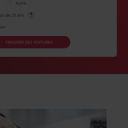
Autre
lus de 25 ans
tion
TROUVER DES VOITURES