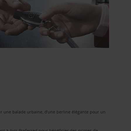
r une balade urbaine, d’une berline élégante pour un
ent à
Avis Preferred
pour bénéficier des primes de