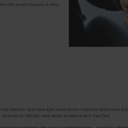
des clés seront toujours à votre
s vos besoins. Que vous ayez envie d’une compacte séduisante pou
acances en famille, nous avons la voiture qu’il vous faut.
reçoivent gratuitement des jours supplémentaires – quand ils adhèr