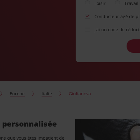
Loisir
Travail
Conducteur âgé de p
J’ai un code de réduc
Europe
Italie
Giulianova
e personnalisée
vons que vous êtes impatient de