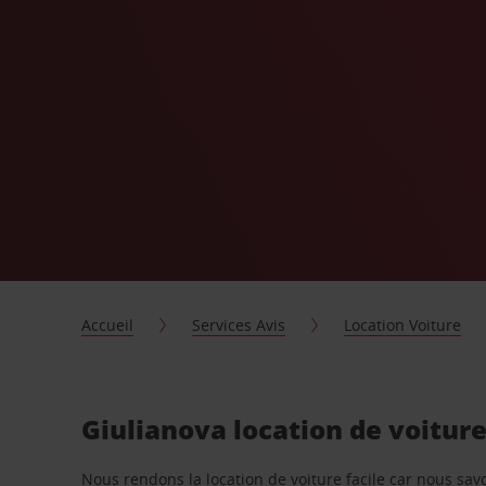
Accueil
Services Avis
Location Voiture
Giulianova location de voitur
Nous rendons la location de voiture facile car nous sa