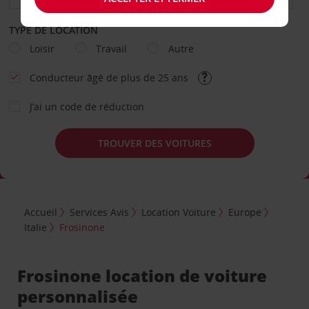
TYPE DE LOCATION
Loisir
Travail
Autre
Conducteur âgé de plus de 25 ans
J’ai un code de réduction
TROUVER DES VOITURES
Accueil
Services Avis
Location Voiture
Europe
Italie
Frosinone
Frosinone location de voiture
personnalisée