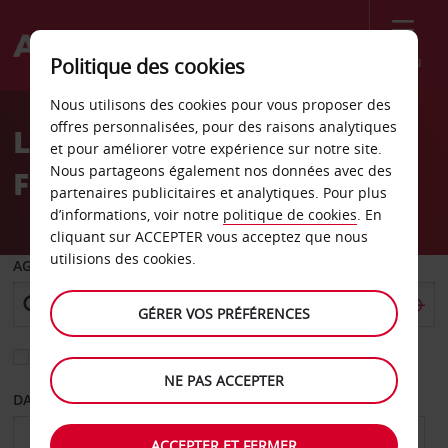
Menu
Politique des cookies
Welcome
Nous utilisons des cookies pour vous proposer des
to
offres personnalisées, pour des raisons analytiques
Location de voiture
Avis
et pour améliorer votre expérience sur notre site.
Nous partageons également nos données avec des
Frosinone
partenaires publicitaires et analytiques. Pour plus
d’informations, voir notre
politique de cookies
. En
cliquant sur ACCEPTER vous acceptez que nous
utilisions des cookies.
AGENCE DE DÉPART
GÉRER VOS PRÉFÉRENCES
Sélectionnez une autre agence de retour
NE PAS ACCEPTER
DATE DE DÉPART
DATE DE RETOUR
ACCEPTER ET FERMER