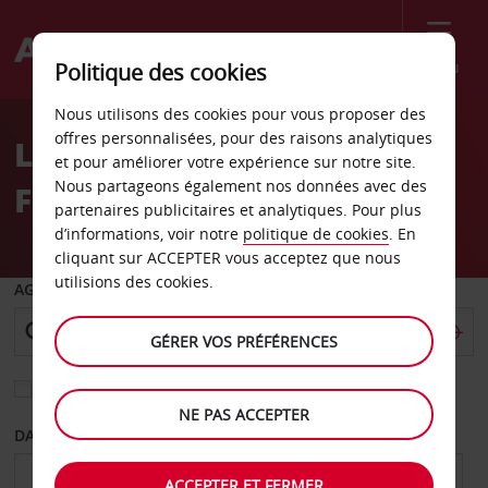
Menu
Politique des cookies
Welcome
Nous utilisons des cookies pour vous proposer des
to
offres personnalisées, pour des raisons analytiques
Location de voiture
Avis
et pour améliorer votre expérience sur notre site.
Nous partageons également nos données avec des
Forli - Centre-ville
partenaires publicitaires et analytiques. Pour plus
d’informations, voir notre
politique de cookies
. En
cliquant sur ACCEPTER vous acceptez que nous
utilisions des cookies.
AGENCE DE DÉPART
GÉRER VOS PRÉFÉRENCES
Sélectionnez une autre agence de retour
NE PAS ACCEPTER
DATE DE DÉPART
DATE DE RETOUR
ACCEPTER ET FERMER