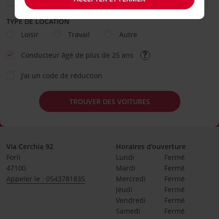
TYPE DE LOCATION
Loisir
Travail
Autre
Conducteur âgé de plus de 25 ans
J’ai un code de réduction
TROUVER DES VOITURES
Via Cerchia 92
Horaires d'ouverture
Forli
Lundi
Fermé
47100
Mardi
Fermé
Appeler le : 0543781835
Mercredi
Fermé
Jeudi
Fermé
Vendredi
Fermé
Samedi
Fermé