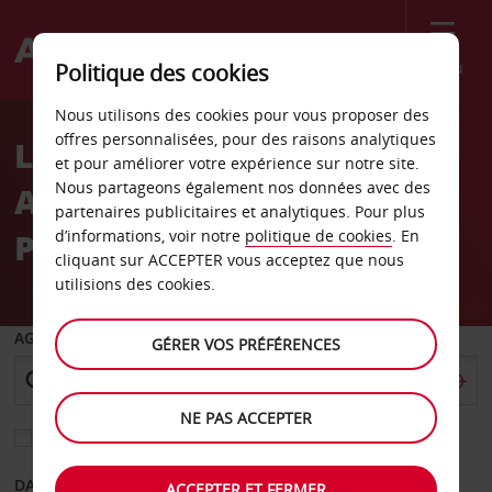
Menu
Politique des cookies
Welcome
Nous utilisons des cookies pour vous proposer des
to
offres personnalisées, pour des raisons analytiques
Location de voiture
Avis
et pour améliorer votre expérience sur notre site.
Nous partageons également nos données avec des
Aéroport de Florence
partenaires publicitaires et analytiques. Pour plus
Peretola
d’informations, voir notre
politique de cookies
. En
cliquant sur ACCEPTER vous acceptez que nous
utilisions des cookies.
AGENCE DE DÉPART
GÉRER VOS PRÉFÉRENCES
NE PAS ACCEPTER
Sélectionnez une autre agence de retour
DATE DE DÉPART
DATE DE RETOUR
ACCEPTER ET FERMER