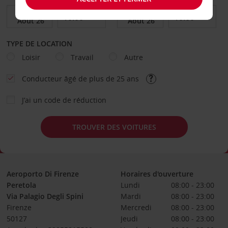
TYPE DE LOCATION
Loisir
Travail
Autre
Conducteur âgé de plus de 25 ans
J’ai un code de réduction
TROUVER DES VOITURES
Aeroporto Di Firenze
Horaires d'ouverture
Peretola
Lundi
08:00 - 23:00
Via Palagio Degli Spini
Mardi
08:00 - 23:00
Firenze
Mercredi
08:00 - 23:00
50127
Jeudi
08:00 - 23:00