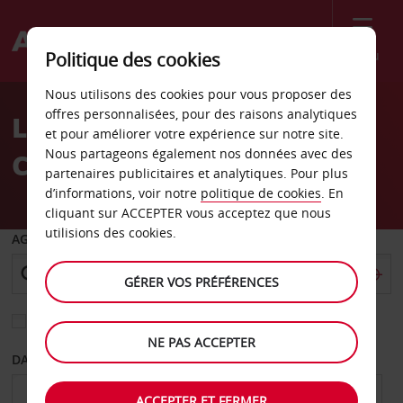
Menu
Politique des cookies
Welcome
Nous utilisons des cookies pour vous proposer des
to
offres personnalisées, pour des raisons analytiques
Location de voiture
Avis
et pour améliorer votre expérience sur notre site.
Nous partageons également nos données avec des
Crémone
partenaires publicitaires et analytiques. Pour plus
d’informations, voir notre
politique de cookies
. En
cliquant sur ACCEPTER vous acceptez que nous
utilisions des cookies.
AGENCE DE DÉPART
GÉRER VOS PRÉFÉRENCES
Sélectionnez une autre agence de retour
NE PAS ACCEPTER
DATE DE DÉPART
DATE DE RETOUR
ACCEPTER ET FERMER