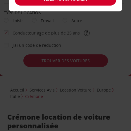
TYPE DE LOCATION
Loisir
Travail
Autre
Conducteur âgé de plus de 25 ans
J’ai un code de réduction
TROUVER DES VOITURES
Accueil
Services Avis
Location Voiture
Europe
Italie
Crémone
Crémone location de voiture
personnalisée