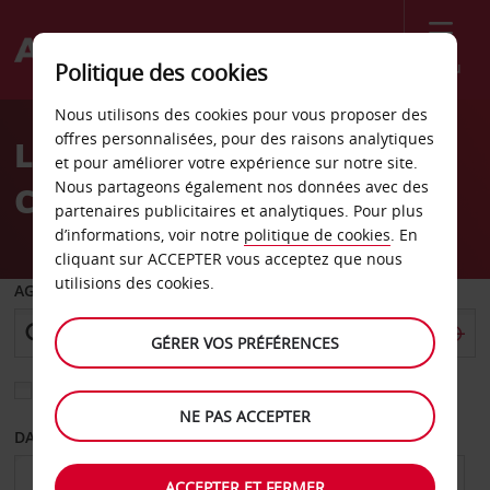
Menu
Politique des cookies
Welcome
Nous utilisons des cookies pour vous proposer des
to
offres personnalisées, pour des raisons analytiques
Location de voiture
Avis
et pour améliorer votre expérience sur notre site.
Nous partageons également nos données avec des
Civitanova Marche
partenaires publicitaires et analytiques. Pour plus
d’informations, voir notre
politique de cookies
. En
cliquant sur ACCEPTER vous acceptez que nous
utilisions des cookies.
AGENCE DE DÉPART
GÉRER VOS PRÉFÉRENCES
Sélectionnez une autre agence de retour
NE PAS ACCEPTER
DATE DE DÉPART
DATE DE RETOUR
ACCEPTER ET FERMER