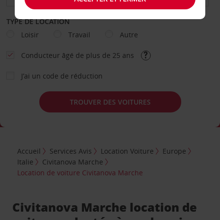
TYPE DE LOCATION
Loisir
Travail
Autre
Conducteur âgé de plus de 25 ans
J’ai un code de réduction
TROUVER DES VOITURES
Accueil
Services Avis
Location Voiture
Europe
Italie
Civitanova Marche
Location de voiture Civitanova Marche
Civitanova Marche location de