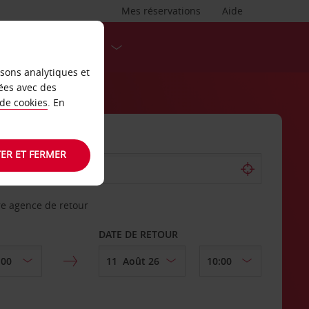
Mes réservations
Aide
DESTINATIONS
isons analytiques et
ées avec des
 de cookies
. En
ER ET FERMER
re agence de retour
DATE DE RETOUR