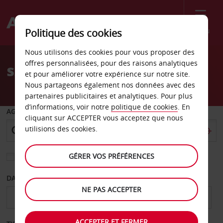
Menu
Politique des cookies
Welcome
Nous utilisons des cookies pour vous proposer des
to
offres personnalisées, pour des raisons analytiques
szeged
Avis
et pour améliorer votre expérience sur notre site.
Nous partageons également nos données avec des
partenaires publicitaires et analytiques. Pour plus
d’informations, voir notre
politique de cookies
. En
AGENCE DE DÉPART
cliquant sur ACCEPTER vous acceptez que nous
utilisions des cookies.
GÉRER VOS PRÉFÉRENCES
Sélectionnez une autre agence de retour
DATE DE DÉPART
DATE DE RETOUR
NE PAS ACCEPTER
ACCEPTER ET FERMER