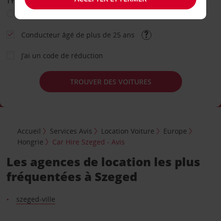
TYPE DE LOCATION
Loisir
Travail
Autre
Conducteur âgé de plus de 25 ans
J’ai un code de réduction
TROUVER DES VOITURES
Accueil
Services Avis
Location Voiture
Europe
Hongrie
Car Hire Szeged - Avis
Les agences de location les plus
fréquentées à Szeged
szeged-ville