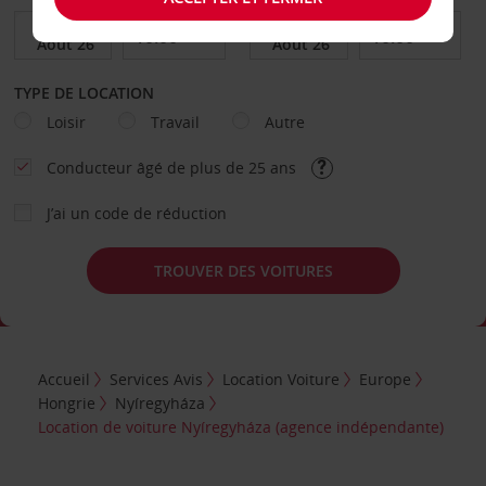
TYPE DE LOCATION
Loisir
Travail
Autre
Conducteur âgé de plus de 25 ans
J’ai un code de réduction
TROUVER DES VOITURES
Accueil
Services Avis
Location Voiture
Europe
Hongrie
Nyíregyháza
Location de voiture Nyíregyháza (agence indépendante)