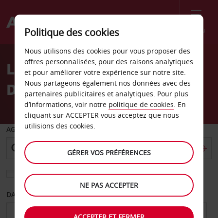
Menu
Politique des cookies
Welcome
Nous utilisons des cookies pour vous proposer des
to
offres personnalisées, pour des raisons analytiques
Location de voiture
Avis
et pour améliorer votre expérience sur notre site.
Nous partageons également nos données avec des
Debrecen
partenaires publicitaires et analytiques. Pour plus
d’informations, voir notre
politique de cookies
. En
cliquant sur ACCEPTER vous acceptez que nous
utilisions des cookies.
AGENCE DE DÉPART
GÉRER VOS PRÉFÉRENCES
Sélectionnez une autre agence de retour
NE PAS ACCEPTER
DATE DE DÉPART
DATE DE RETOUR
ACCEPTER ET FERMER