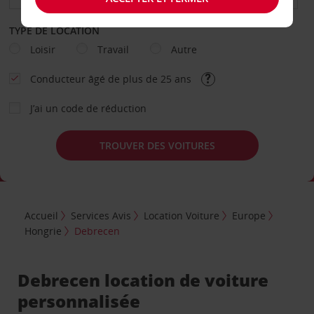
TYPE DE LOCATION
Loisir
Travail
Autre
Conducteur âgé de plus de 25 ans
J’ai un code de réduction
TROUVER DES VOITURES
Accueil
Services Avis
Location Voiture
Europe
Hongrie
Debrecen
Debrecen location de voiture
personnalisée