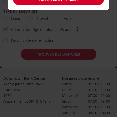
TYPE DE LOCATION
Loisir
Travail
Autre
Conducteur âgé de plus de 25 ans
J’ai un code de réduction
TROUVER DES VOITURES
Downtown Bank Center
Horaires d'ouverture
Arany Janos Utca 26-28
Lundi
07:00 - 19:00
Budapest
Mardi
07:00 - 19:00
1051
Mercredi
07:00 - 19:00
Appeler le : 00361 3184240
Jeudi
07:00 - 19:00
Vendredi
07:00 - 19:00
Samedi
08:00 - 14:00