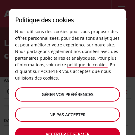
Menu
Politique des cookies
Welcome
Nous utilisons des cookies pour vous proposer des
to
offres personnalisées, pour des raisons analytiques
Location de voiture Gare
Avis
et pour améliorer votre expérience sur notre site.
Nous partageons également nos données avec des
centrale de Budapest
partenaires publicitaires et analytiques. Pour plus
d’informations, voir notre
politique de cookies
. En
cliquant sur ACCEPTER vous acceptez que nous
utilisions des cookies.
AGENCE DE DÉPART
GÉRER VOS PRÉFÉRENCES
Sélectionnez une autre agence de retour
NE PAS ACCEPTER
DATE DE DÉPART
DATE DE RETOUR
ACCEPTER ET FERMER