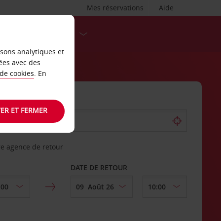
Mes réservations
Aide
DESTINATIONS
isons analytiques et
ées avec des
 de cookies
. En
ER ET FERMER
re agence de retour
DATE DE RETOUR