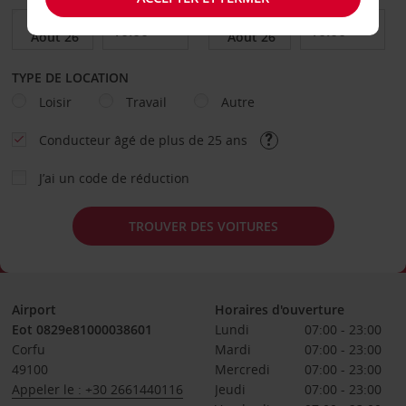
TYPE DE LOCATION
Loisir
Travail
Autre
Conducteur âgé de plus de 25 ans
J’ai un code de réduction
TROUVER DES VOITURES
Airport
Horaires d'ouverture
Eot 0829e81000038601
Lundi
07:00 - 23:00
Corfu
Mardi
07:00 - 23:00
49100
Mercredi
07:00 - 23:00
Appeler le : +30 2661440116
Jeudi
07:00 - 23:00