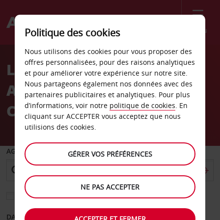
Menu
Politique des cookies
Welcome
Nous utilisons des cookies pour vous proposer des
to
offres personnalisées, pour des raisons analytiques
Location de voiture
Avis
et pour améliorer votre expérience sur notre site.
Nous partageons également nos données avec des
Aéroport international de
partenaires publicitaires et analytiques. Pour plus
Corfou
d’informations, voir notre
politique de cookies
. En
cliquant sur ACCEPTER vous acceptez que nous
utilisions des cookies.
AGENCE DE DÉPART
GÉRER VOS PRÉFÉRENCES
NE PAS ACCEPTER
Sélectionnez une autre agence de retour
DATE DE DÉPART
DATE DE RETOUR
ACCEPTER ET FERMER