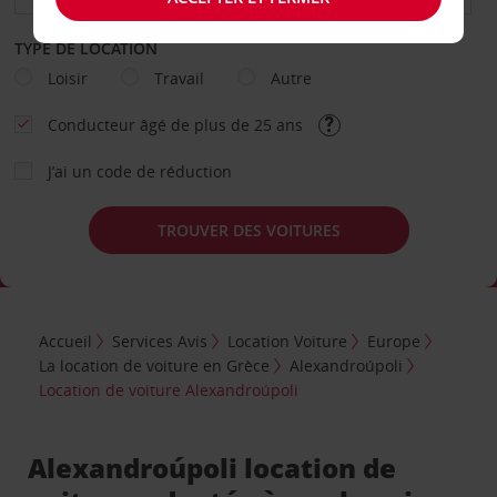
TYPE DE LOCATION
Loisir
Travail
Autre
Conducteur âgé de plus de 25 ans
J’ai un code de réduction
TROUVER DES VOITURES
Accueil
Services Avis
Location Voiture
Europe
La location de voiture en Grèce
Alexandroúpoli
Location de voiture Alexandroúpoli
Alexandroúpoli location de