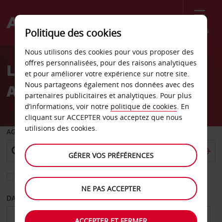
Menu
Politique des cookies
Welcome
Nous utilisons des cookies pour vous proposer des
to
offres personnalisées, pour des raisons analytiques
Location de voiture
Avis
et pour améliorer votre expérience sur notre site.
Nous partageons également nos données avec des
Alexandroúpoli
partenaires publicitaires et analytiques. Pour plus
d’informations, voir notre
politique de cookies
. En
cliquant sur ACCEPTER vous acceptez que nous
utilisions des cookies.
AGENCE DE DÉPART
GÉRER VOS PRÉFÉRENCES
Sélectionnez une autre agence de retour
NE PAS ACCEPTER
DATE DE DÉPART
DATE DE RETOUR
ACCEPTER ET FERMER