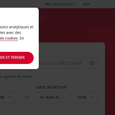
Mes réservations
Aide
DESTINATIONS
isons analytiques et
ées avec des
 de cookies
. En
ER ET FERMER
re agence de retour
DATE DE RETOUR