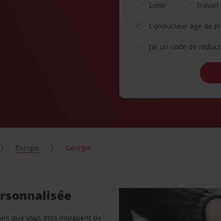
Loisir
Travail
Conducteur âgé de p
J’ai un code de réduc
Europe
Géorgie
ersonnalisée
vons que vous êtes impatient de