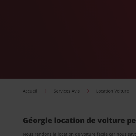
Accueil
Services Avis
Location Voiture
Géorgie location de voiture p
Nous rendons la location de voiture facile car nous sa