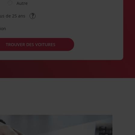
Autre
lus de 25 ans
tion
TROUVER DES VOITURES