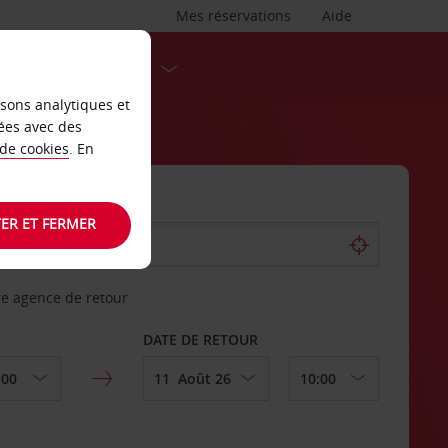
Mes réservations
Aide
DESTINATIONS
isons analytiques et
ées avec des
 de cookies
. En
ER ET FERMER
re agence de retour
DATE DE RETOUR