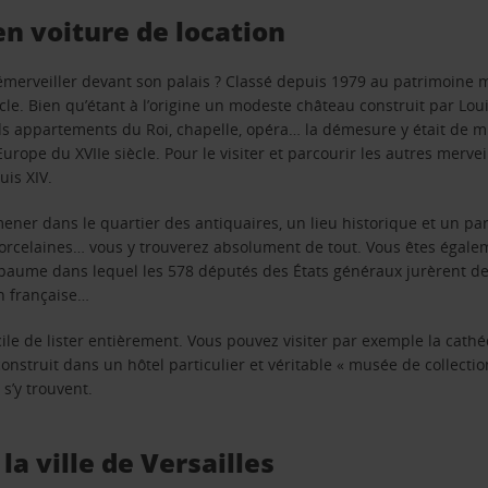
 en voiture de location
émerveiller devant son palais ? Classé depuis 1979 au patrimoine m
ècle. Bien qu’étant à l’origine un modeste château construit par Louis 
ds appartements du Roi, chapelle, opéra… la démesure y était de mi
urope du XVIIe siècle. Pour le visiter et parcourir les autres mervei
uis XIV.
ener dans le quartier des antiquaires, un lieu historique et un par
, porcelaines… vous y trouverez absolument de tout. Vous êtes égale
paume dans lequel les 578 députés des États généraux jurèrent de
on française…
fficile de lister entièrement. Vous pouvez visiter par exemple la ca
onstruit dans un hôtel particulier et véritable « musée de collect
s’y trouvent.
a ville de Versailles