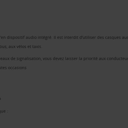
n dispositif audio intégré. Il est interdit d’utiliser des casques aud
us, aux vélos et taxis.
aux de signalisation, vous devez laisser la priorité aux conducteu
utes occasions
h
que :