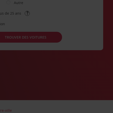
Autre
lus de 25 ans
tion
TROUVER DES VOITURES
re-ville