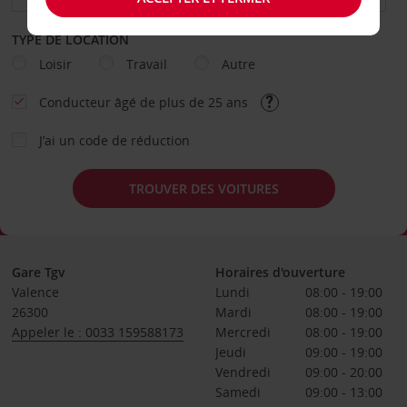
TYPE DE LOCATION
Loisir
Travail
Autre
Conducteur âgé de plus de 25 ans
J’ai un code de réduction
TROUVER DES VOITURES
Gare Tgv
Horaires d'ouverture
Valence
Lundi
08:00 - 19:00
26300
Mardi
08:00 - 19:00
Appeler le : 0033 159588173
Mercredi
08:00 - 19:00
Jeudi
09:00 - 19:00
Vendredi
09:00 - 20:00
Samedi
09:00 - 13:00