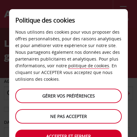
Menu
Politique des cookies
Welcome
Nous utilisons des cookies pour vous proposer des
to
offres personnalisées, pour des raisons analytiques
Location de voiture à la
Avis
et pour améliorer votre expérience sur notre site.
Nous partageons également nos données avec des
gare TGV de Valence
partenaires publicitaires et analytiques. Pour plus
d’informations, voir notre
politique de cookies
. En
cliquant sur ACCEPTER vous acceptez que nous
utilisions des cookies.
AGENCE DE DÉPART
GÉRER VOS PRÉFÉRENCES
Sélectionnez une autre agence de retour
NE PAS ACCEPTER
DATE DE DÉPART
DATE DE RETOUR
ACCEPTER ET FERMER