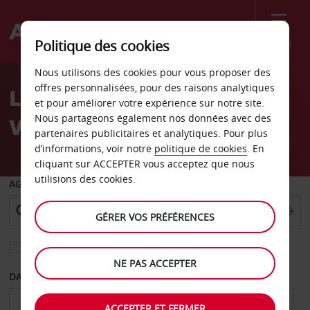
Menu
Politique des cookies
Welcome
Nous utilisons des cookies pour vous proposer des
to
offres personnalisées, pour des raisons analytiques
Location de voiture
Avis
et pour améliorer votre expérience sur notre site.
Nous partageons également nos données avec des
Vénissieux
partenaires publicitaires et analytiques. Pour plus
d’informations, voir notre
politique de cookies
. En
cliquant sur ACCEPTER vous acceptez que nous
utilisions des cookies.
AGENCE DE DÉPART
GÉRER VOS PRÉFÉRENCES
Sélectionnez une autre agence de retour
NE PAS ACCEPTER
DATE DE DÉPART
DATE DE RETOUR
ACCEPTER ET FERMER