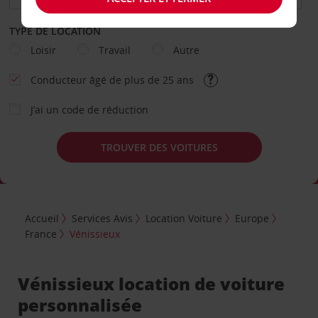
TYPE DE LOCATION
Loisir
Travail
Autre
Conducteur âgé de plus de 25 ans
J’ai un code de réduction
TROUVER DES VOITURES
Accueil
Services Avis
Location Voiture
Europe
France
Vénissieux
Vénissieux location de voiture
personnalisée