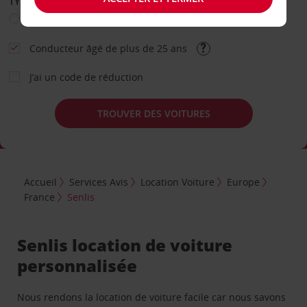
TYPE DE LOCATION
Loisir
Travail
Autre
Conducteur âgé de plus de 25 ans
J’ai un code de réduction
TROUVER DES VOITURES
Accueil
Services Avis
Location Voiture
Europe
France
Senlis
Senlis location de voiture
personnalisée
Nous rendons la location de voiture facile car nous savons