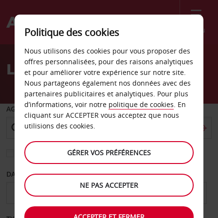
Menu
Politique des cookies
Welcome
Nous utilisons des cookies pour vous proposer des
to
offres personnalisées, pour des raisons analytiques
Location de voiture Senlis
Avis
et pour améliorer votre expérience sur notre site.
Nous partageons également nos données avec des
partenaires publicitaires et analytiques. Pour plus
d’informations, voir notre
politique de cookies
. En
AGENCE DE DÉPART
cliquant sur ACCEPTER vous acceptez que nous
utilisions des cookies.
GÉRER VOS PRÉFÉRENCES
Sélectionnez une autre agence de retour
DATE DE DÉPART
DATE DE RETOUR
NE PAS ACCEPTER
ACCEPTER ET FERMER