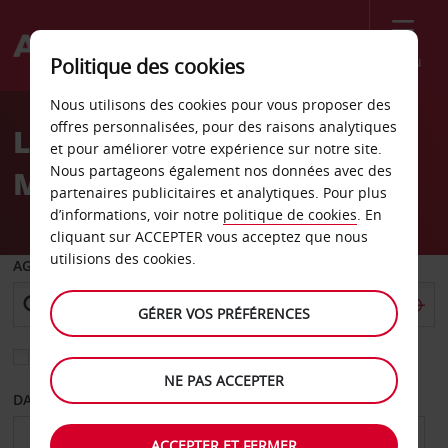
Menu
Politique des cookies
Welcome
Nous utilisons des cookies pour vous proposer des
to
offres personnalisées, pour des raisons analytiques
Location de voiture Saint-
Avis
et pour améliorer votre expérience sur notre site.
Nous partageons également nos données avec des
Maur-des-Fossés
partenaires publicitaires et analytiques. Pour plus
d’informations, voir notre
politique de cookies
. En
cliquant sur ACCEPTER vous acceptez que nous
utilisions des cookies.
AGENCE DE DÉPART
GÉRER VOS PRÉFÉRENCES
Sélectionnez une autre agence de retour
NE PAS ACCEPTER
DATE DE DÉPART
DATE DE RETOUR
ACCEPTER ET FERMER