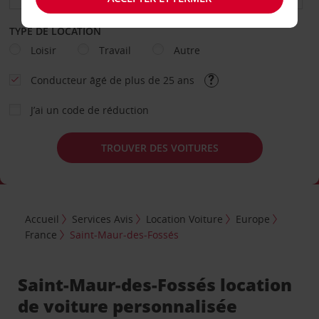
TYPE DE LOCATION
Loisir
Travail
Autre
Conducteur âgé de plus de 25 ans
J’ai un code de réduction
TROUVER DES VOITURES
Accueil
Services Avis
Location Voiture
Europe
France
Saint-Maur-des-Fossés
Saint-Maur-des-Fossés location
de voiture personnalisée