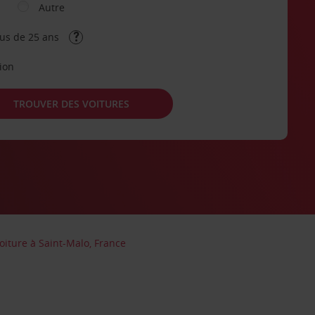
Autre
lus de 25 ans
tion
TROUVER DES VOITURES
oiture à Saint-Malo, France