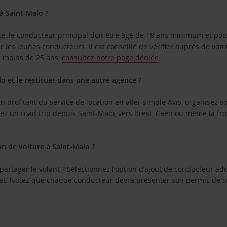
à Saint-Malo ?
nce, le conducteur principal doit être âgé de 18 ans minimum et po
les jeunes conducteurs. Il est conseillé de vérifier auprès de votr
de moins de 25 ans,
consultez notre page dédiée
.
o et le restituer dans une autre agence ?
 profitant du service de location en aller simple Avis, organisez vo
iiez un road trip depuis Saint-Malo, vers Brest, Caen ou même la fr
on de voiture à Saint-Malo ?
partager le volant ? Sélectionnez
l’option d’ajout de conducteur ad
ntrat. Notez que chaque conducteur devra présenter son permis de c
.