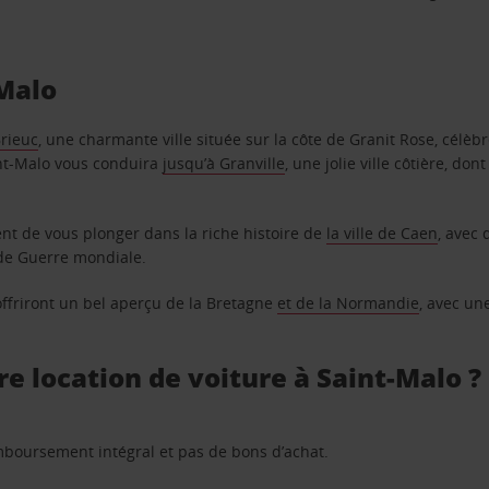
-Malo
Brieuc
, une charmante ville située sur la côte de Granit Rose, célèb
Saint-Malo vous conduira
jusqu’à Granville
, une jolie ville côtière, don
nt de vous plonger dans la riche histoire de
la ville de Caen
, avec
nde Guerre mondiale.
ffriront un bel aperçu de la Bretagne
et de la Normandie
, avec un
re location de voiture à Saint-Malo ?
remboursement intégral et pas de bons d’achat.