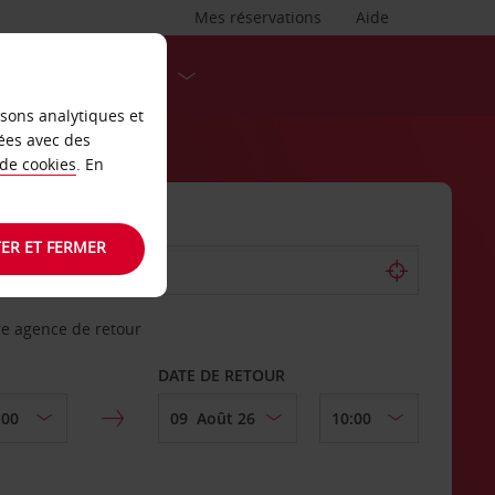
Mes réservations
Aide
DESTINATIONS
isons analytiques et
ées avec des
 de cookies
. En
ER ET FERMER
re agence de retour
DATE DE RETOUR