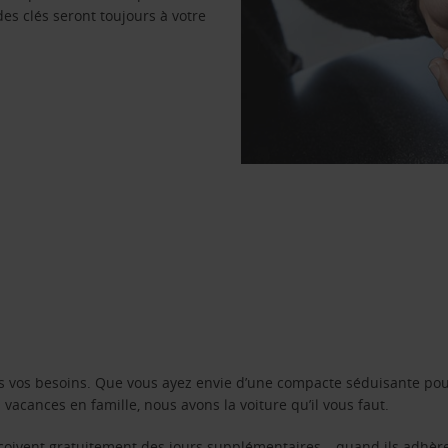
des clés seront toujours à votre
s vos besoins. Que vous ayez envie d’une compacte séduisante pou
acances en famille, nous avons la voiture qu’il vous faut.
reçoivent gratuitement des jours supplémentaires – quand ils adhèr