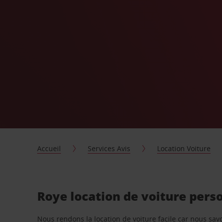
Accueil
Services Avis
Location Voiture
Roye location de voiture pers
Nous rendons la location de voiture facile car nous sa