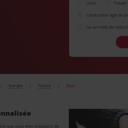
Loisir
Travail
Conducteur âgé de p
J’ai un code de réduc
Europe
France
Roye
onnalisée
vons que vous êtes impatient de