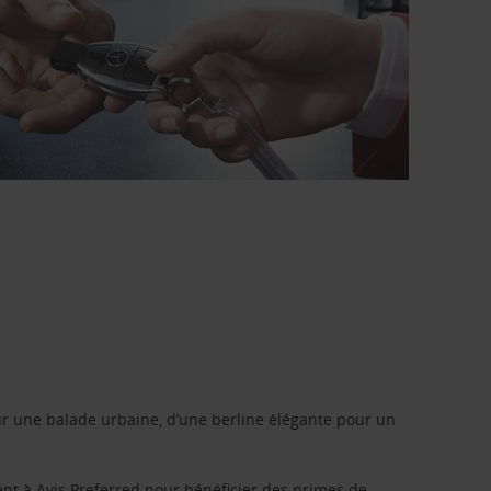
r une balade urbaine, d’une berline élégante pour un
ent à
Avis Preferred
pour bénéficier des primes de