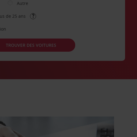
Autre
lus de 25 ans
tion
TROUVER DES VOITURES