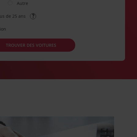
Autre
lus de 25 ans
tion
TROUVER DES VOITURES