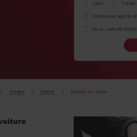
Loisir
Travail
Conducteur âgé de p
J’ai un code de réduc
Europe
France
Romilly-sur-Seine
voiture