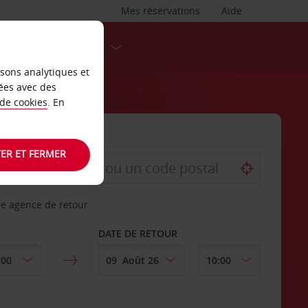
Mes réservations
Aide
DESTINATIONS
isons analytiques et
ées avec des
 de cookies
. En
ER ET FERMER
re agence de retour
DATE DE RETOUR