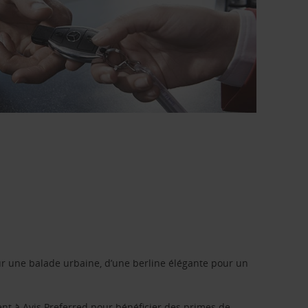
r une balade urbaine, d’une berline élégante pour un
ent à
Avis Preferred
pour bénéficier des primes de