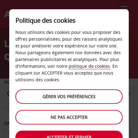
Menu
Politique des cookies
Welcome
Nous utilisons des cookies pour vous proposer des
to
offres personnalisées, pour des raisons analytiques
Location de voiture
Avis
et pour améliorer votre expérience sur notre site.
Nous partageons également nos données avec des
Quimper - Centre-ville
partenaires publicitaires et analytiques. Pour plus
d’informations, voir notre
politique de cookies
. En
cliquant sur ACCEPTER vous acceptez que nous
utilisions des cookies.
AGENCE DE DÉPART
GÉRER VOS PRÉFÉRENCES
Sélectionnez une autre agence de retour
NE PAS ACCEPTER
DATE DE DÉPART
DATE DE RETOUR
ACCEPTER ET FERMER