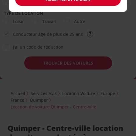
TYPE DE LOCATION
Loisir
Travail
Autre
Conducteur âgé de plus de 25 ans
J’ai un code de réduction
TROUVER DES VOITURES
Accueil
Services Avis
Location Voiture
Europe
France
Quimper
Location de voiture Quimper - Centre-ville
Quimper - Centre-ville location