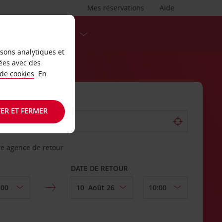
Mes réservations
Aide
DESTINATIONS
isons analytiques et
ées avec des
 de cookies
. En
ER ET FERMER
re agence de retour
DATE DE RETOUR