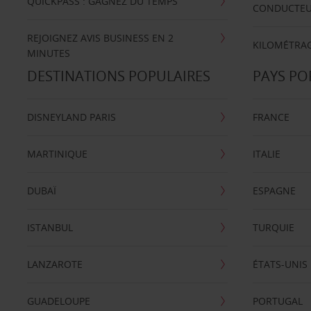
QUICKPASS : GAGNEZ DU TEMPS
CONDUCTE
REJOIGNEZ AVIS BUSINESS EN 2
KILOMÉTRAG
MINUTES
DESTINATIONS POPULAIRES
PAYS PO
DISNEYLAND PARIS
FRANCE
MARTINIQUE
ITALIE
DUBAÏ
ESPAGNE
ISTANBUL
TURQUIE
LANZAROTE
ÉTATS-UNIS
GUADELOUPE
PORTUGAL