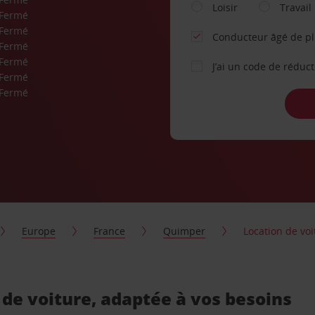
Loisir
Travail
Fermé
Fermé
Conducteur âgé de p
Fermé
Fermé
J’ai un code de réduc
Fermé
Fermé
Europe
France
Quimper
Location de vo
de voiture, adaptée à vos besoins