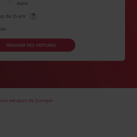
Autre
lus de 25 ans
tion
TROUVER DES VOITURES
iture Aéroport de Quimper