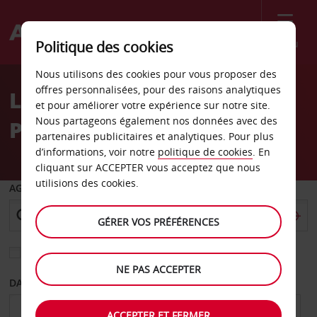
Menu
Politique des cookies
Welcome
Nous utilisons des cookies pour vous proposer des
to
offres personnalisées, pour des raisons analytiques
Location de voiture
Avis
et pour améliorer votre expérience sur notre site.
Nous partageons également nos données avec des
Pau - Centre-ville
partenaires publicitaires et analytiques. Pour plus
d’informations, voir notre
politique de cookies
. En
cliquant sur ACCEPTER vous acceptez que nous
utilisions des cookies.
AGENCE DE DÉPART
GÉRER VOS PRÉFÉRENCES
Sélectionnez une autre agence de retour
NE PAS ACCEPTER
DATE DE DÉPART
DATE DE RETOUR
ACCEPTER ET FERMER