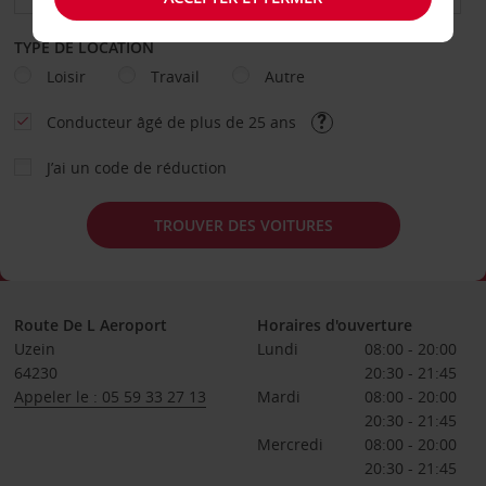
TYPE DE LOCATION
Loisir
Travail
Autre
Conducteur âgé de plus de 25 ans
J’ai un code de réduction
TROUVER DES VOITURES
Route De L Aeroport
Horaires d'ouverture
Uzein
Lundi
08:00 - 20:00
64230
20:30 - 21:45
Appeler le : 05 59 33 27 13
Mardi
08:00 - 20:00
20:30 - 21:45
Mercredi
08:00 - 20:00
20:30 - 21:45