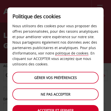
Menu
Politique des cookies
Welcome
Nous utilisons des cookies pour vous proposer des
to
offres personnalisées, pour des raisons analytiques
Location de voiture Gare
Avis
et pour améliorer votre expérience sur notre site.
Nous partageons également nos données avec des
Gaîté-Montparnasse
partenaires publicitaires et analytiques. Pour plus
d’informations, voir notre
politique de cookies
. En
cliquant sur ACCEPTER vous acceptez que nous
utilisions des cookies.
AGENCE DE DÉPART
GÉRER VOS PRÉFÉRENCES
Sélectionnez une autre agence de retour
NE PAS ACCEPTER
DATE DE DÉPART
DATE DE RETOUR
ACCEPTER ET FERMER