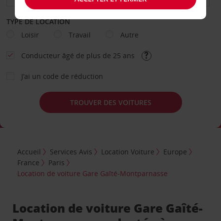
TYPE DE LOCATION
Loisir
Travail
Autre
Conducteur âgé de plus de 25 ans
J’ai un code de réduction
TROUVER DES VOITURES
Accueil
Services Avis
Location Voiture
Europe
France
Paris
Location de voiture Gare Gaîté-Montparnasse
Location de voiture Gare Gaîté-