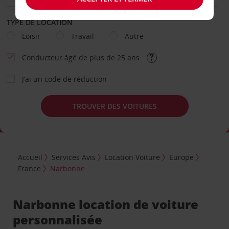
TYPE DE LOCATION
Loisir
Travail
Autre
Conducteur âgé de plus de 25 ans
J’ai un code de réduction
TROUVER DES VOITURES
Accueil
Services Avis
Location Voiture
Europe
France
Narbonne
Narbonne location de voiture
personnalisée