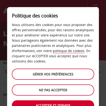
Menu
Politique des cookies
Welcome
Nous utilisons des cookies pour vous proposer des
to
offres personnalisées, pour des raisons analytiques
Location de voiture
Avis
et pour améliorer votre expérience sur notre site.
Nous partageons également nos données avec des
Narbonne
partenaires publicitaires et analytiques. Pour plus
d’informations, voir notre
politique de cookies
. En
cliquant sur ACCEPTER vous acceptez que nous
utilisions des cookies.
AGENCE DE DÉPART
GÉRER VOS PRÉFÉRENCES
Sélectionnez une autre agence de retour
NE PAS ACCEPTER
DATE DE DÉPART
DATE DE RETOUR
ACCEPTER ET FERMER