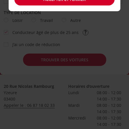
TYPE DE LOCATION
Loisir
Travail
Autre
Conducteur âgé de plus de 25 ans
J’ai un code de réduction
TROUVER DES VOITURES
20 Rue Nicolas Rambourg
Horaires d'ouverture
Yzeure
Lundi
08:00 - 12:00
03400
14:00 - 17:30
Appeler le : 06 87 18 02 33
Mardi
08:00 - 12:00
14:00 - 17:30
Mercredi
08:00 - 12:00
14:00 - 17:30