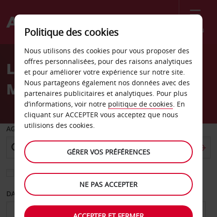
Menu
Politique des cookies
Welcome
Nous utilisons des cookies pour vous proposer des
to
offres personnalisées, pour des raisons analytiques
Location de voiture
Avis
et pour améliorer votre expérience sur notre site.
Nous partageons également nos données avec des
Moulins - Centre-ville
partenaires publicitaires et analytiques. Pour plus
d’informations, voir notre
politique de cookies
. En
cliquant sur ACCEPTER vous acceptez que nous
utilisions des cookies.
AGENCE DE DÉPART
GÉRER VOS PRÉFÉRENCES
Sélectionnez une autre agence de retour
NE PAS ACCEPTER
DATE DE DÉPART
DATE DE RETOUR
ACCEPTER ET FERMER