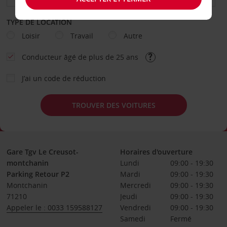
TYPE DE LOCATION
Loisir
Travail
Autre
Conducteur âgé de plus de 25 ans
J’ai un code de réduction
TROUVER DES VOITURES
Gare Tgv Le Creusot-
Horaires d'ouverture
montchanin
Lundi
09:00 - 19:30
Parking Retour P2
Mardi
09:00 - 19:30
Montchanin
Mercredi
09:00 - 19:30
71210
Jeudi
09:00 - 19:30
Appeler le : 0033 159588127
Vendredi
09:00 - 19:30
Samedi
Fermé