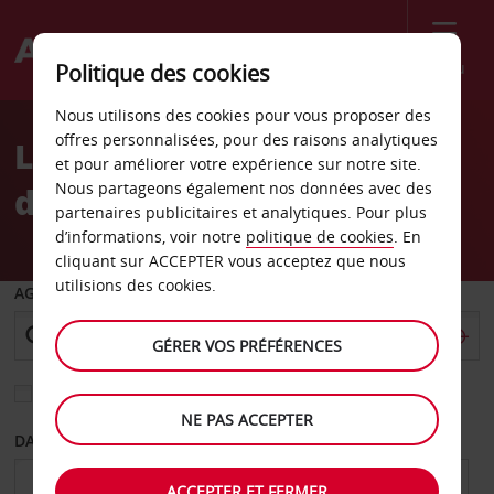
Menu
Politique des cookies
Welcome
Nous utilisons des cookies pour vous proposer des
to
offres personnalisées, pour des raisons analytiques
Location de voiture Gare
Avis
et pour améliorer votre expérience sur notre site.
Nous partageons également nos données avec des
de Montchanin
partenaires publicitaires et analytiques. Pour plus
d’informations, voir notre
politique de cookies
. En
cliquant sur ACCEPTER vous acceptez que nous
utilisions des cookies.
AGENCE DE DÉPART
GÉRER VOS PRÉFÉRENCES
Sélectionnez une autre agence de retour
NE PAS ACCEPTER
DATE DE DÉPART
DATE DE RETOUR
ACCEPTER ET FERMER