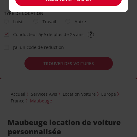
TYPE DE LOCATION
Loisir
Travail
Autre
Conducteur âgé de plus de 25 ans
J’ai un code de réduction
TROUVER DES VOITURES
Accueil
Services Avis
Location Voiture
Europe
France
Maubeuge
Maubeuge location de voiture
personnalisée