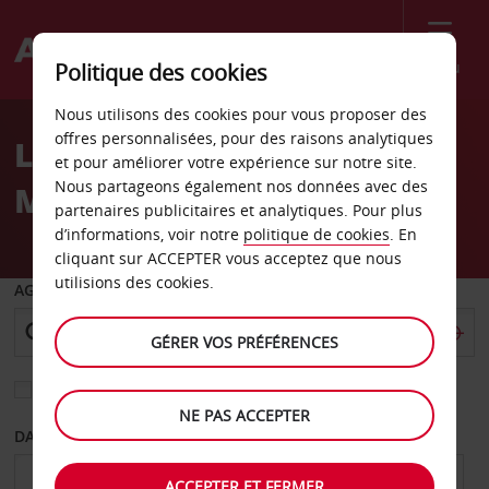
Menu
Politique des cookies
Welcome
Nous utilisons des cookies pour vous proposer des
to
offres personnalisées, pour des raisons analytiques
Location de voiture
Avis
et pour améliorer votre expérience sur notre site.
Nous partageons également nos données avec des
Maubeuge
partenaires publicitaires et analytiques. Pour plus
d’informations, voir notre
politique de cookies
. En
cliquant sur ACCEPTER vous acceptez que nous
utilisions des cookies.
AGENCE DE DÉPART
GÉRER VOS PRÉFÉRENCES
Sélectionnez une autre agence de retour
NE PAS ACCEPTER
DATE DE DÉPART
DATE DE RETOUR
ACCEPTER ET FERMER