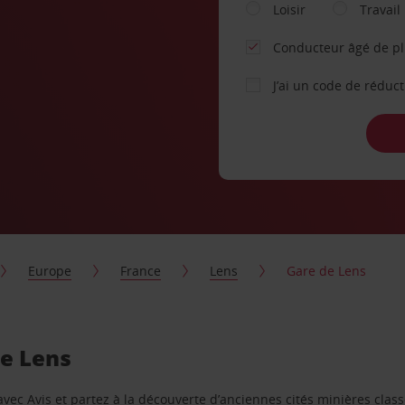
Loisir
Travail
Conducteur âgé de p
J’ai un code de réduc
Europe
France
Lens
Gare de Lens
de Lens
avec Avis et partez à la découverte d’anciennes cités minières cla