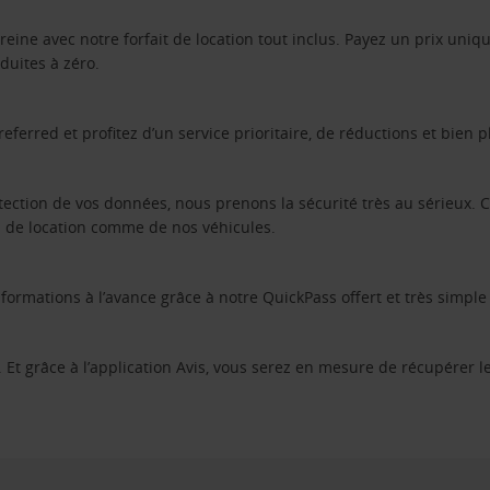
sereine avec notre forfait de location tout inclus. Payez un prix uni
duites à zéro.
eferred et profitez d’un service prioritaire, de réductions et bien 
rotection de vos données, nous prenons la sécurité très au sérieux
es de location comme de nos véhicules.
rmations à l’avance grâce à notre QuickPass offert et très simple d
 Et grâce à l’application Avis, vous serez en mesure de récupérer l