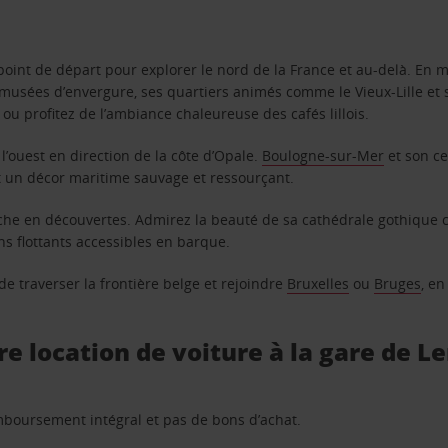
point de départ pour explorer le nord de la France et au-delà. En m
s musées d’envergure, ses quartiers animés comme le Vieux-Lille e
, ou profitez de l’ambiance chaleureuse des cafés lillois.
 l’ouest en direction de la côte d’Opale.
Boulogne-sur-Mer
et son ce
t un décor maritime sauvage et ressourçant.
che en découvertes. Admirez la beauté de sa cathédrale gothique 
s flottants accessibles en barque.
de traverser la frontière belge et rejoindre
Bruxelles
ou
Bruges
, en
re location de voiture à la gare de Le
remboursement intégral et pas de bons d’achat.