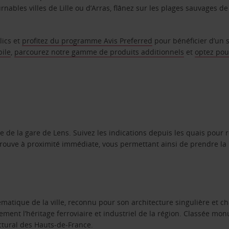
nables villes de Lille ou d’Arras, flânez sur les plages sauvages de
lics et
profitez du programme Avis Preferred
pour bénéficier d’un 
bile
,
parcourez notre gamme de produits additionnels
et
optez pou
e de la gare de Lens. Suivez les indications depuis les quais pour 
 trouve à proximité immédiate, vous permettant ainsi de prendre la
matique de la ville, reconnu pour son architecture singulière et cha
tement l’héritage ferroviaire et industriel de la région. Classée mon
ctural des Hauts-de-France.