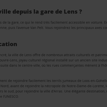
lle depuis la gare de Lens ?
s de la gare, ce qui le rend très facilement accessible en voiture. 
tienne, puis l’avenue Van Pelt. Vous rejoindrez les principaux axe
cation
cré, la ville de Lens offre de nombreux attraits culturels et patrim
uvre-Lens, joyau culturel régional installé sur un ancien site indus
ite dans le centre-ville, où les rues commerçantes mènent à l’hôtel
ement de rejoindre facilement les terrils jumeaux de Loos-en-Gohe
ord, avant de rejoindre la nécropole de Notre-Dame-de-Lorette, le
s le sud, pour rejoindre la ville d’Arras. Une élégante destination
de l’UNESCO.