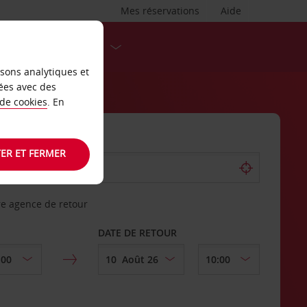
Mes réservations
Aide
DESTINATIONS
isons analytiques et
ées avec des
 de cookies
. En
ER ET FERMER
re agence de retour
DATE DE RETOUR