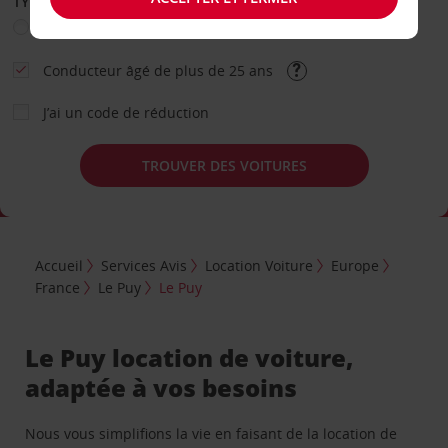
TYPE DE LOCATION
Loisir
Travail
Autre
Conducteur âgé de plus de 25 ans
J’ai un code de réduction
TROUVER DES VOITURES
Accueil
Services Avis
Location Voiture
Europe
France
Le Puy
Le Puy
Le Puy location de voiture,
adaptée à vos besoins
Nous vous simplifions la vie en faisant de la location de