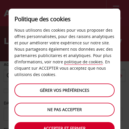
Menu
Politique des cookies
Welcome
Nous utilisons des cookies pour vous proposer des
to
offres personnalisées, pour des raisons analytiques
Location de voiture Le Puy
Avis
et pour améliorer votre expérience sur notre site.
Nous partageons également nos données avec des
partenaires publicitaires et analytiques. Pour plus
d’informations, voir notre
politique de cookies
. En
AGENCE DE DÉPART
cliquant sur ACCEPTER vous acceptez que nous
utilisions des cookies.
GÉRER VOS PRÉFÉRENCES
Sélectionnez une autre agence de retour
DATE DE DÉPART
DATE DE RETOUR
NE PAS ACCEPTER
ACCEPTER ET FERMER