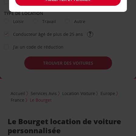
TYPE DE LOCATION
Loisir
Travail
Autre
Conducteur âgé de plus de 25 ans
J’ai un code de réduction
TROUVER DES VOITURES
Accueil
Services Avis
Location Voiture
Europe
France
Le Bourget
Le Bourget location de voiture
personnalisée