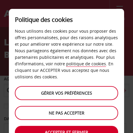
Menu
Politique des cookies
Welcome
Nous utilisons des cookies pour vous proposer des
to
offres personnalisées, pour des raisons analytiques
Location de voiture Le
Avis
et pour améliorer votre expérience sur notre site.
Nous partageons également nos données avec des
Bourget
partenaires publicitaires et analytiques. Pour plus
d’informations, voir notre
politique de cookies
. En
cliquant sur ACCEPTER vous acceptez que nous
utilisions des cookies.
AGENCE DE DÉPART
GÉRER VOS PRÉFÉRENCES
Sélectionnez une autre agence de retour
NE PAS ACCEPTER
DATE DE DÉPART
DATE DE RETOUR
ACCEPTER ET FERMER