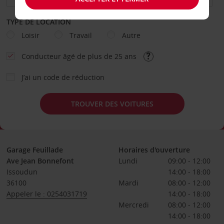
TYPE DE LOCATION
Loisir
Travail
Autre
Conducteur âgé de plus de 25 ans
J’ai un code de réduction
TROUVER DES VOITURES
Garage Feuillade
Horaires d'ouverture
Ave Jean Bonnefont
Lundi
09:00 - 12:00
Issoudun
14:00 - 18:00
36100
Mardi
08:00 - 12:00
Appeler le : 0254031719
14:00 - 18:00
Mercredi
08:00 - 12:00
14:00 - 18:00