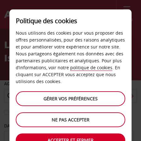
Menu
Politique des cookies
Welcome
Nous utilisons des cookies pour vous proposer des
to
offres personnalisées, pour des raisons analytiques
Location de voiture
Avis
et pour améliorer votre expérience sur notre site.
Nous partageons également nos données avec des
Issoudun
partenaires publicitaires et analytiques. Pour plus
d’informations, voir notre
politique de cookies
. En
cliquant sur ACCEPTER vous acceptez que nous
utilisions des cookies.
AGENCE DE DÉPART
GÉRER VOS PRÉFÉRENCES
Sélectionnez une autre agence de retour
NE PAS ACCEPTER
DATE DE DÉPART
DATE DE RETOUR
ACCEPTER ET FERMER