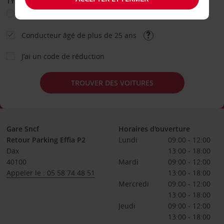
TYPE DE LOCATION
Loisir
Travail
Autre
Conducteur âgé de plus de 25 ans
J’ai un code de réduction
TROUVER DES VOITURES
Gare Sncf
Horaires d'ouverture
Retour Parking Effia P2
Lundi
09:00 - 12:00
Dax
13:00 - 18:00
40100
Mardi
09:00 - 12:00
Appeler le : 05 58 74 48 51
13:00 - 18:00
Mercredi
09:00 - 12:00
13:00 - 18:00
Jeudi
09:00 - 12:00
13:00 - 18:00