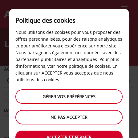
Menu
Politique des cookies
Welcome
Nous utilisons des cookies pour vous proposer des
to
offres personnalisées, pour des raisons analytiques
Location de voiture Dax
Avis
et pour améliorer votre expérience sur notre site.
Nous partageons également nos données avec des
partenaires publicitaires et analytiques. Pour plus
d’informations, voir notre
politique de cookies
. En
AGENCE DE DÉPART
cliquant sur ACCEPTER vous acceptez que nous
utilisions des cookies.
GÉRER VOS PRÉFÉRENCES
Sélectionnez une autre agence de retour
DATE DE DÉPART
DATE DE RETOUR
NE PAS ACCEPTER
ACCEPTER ET FERMER