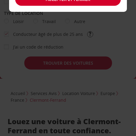
TYPE DE LOCATION
Loisir
Travail
Autre
Conducteur âgé de plus de 25 ans
J’ai un code de réduction
TROUVER DES VOITURES
Accueil
Services Avis
Location Voiture
Europe
France
Clermont-Ferrand
Louez une voiture à Clermont-
Ferrand en toute confiance.