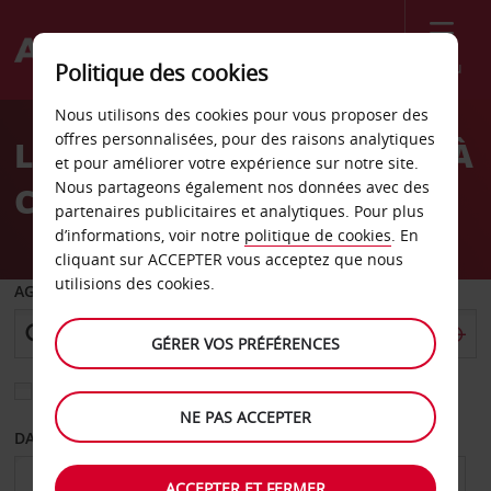
Menu
Politique des cookies
Welcome
Nous utilisons des cookies pour vous proposer des
to
offres personnalisées, pour des raisons analytiques
LA LOCATION DE VOITURE À
Avis
et pour améliorer votre expérience sur notre site.
Nous partageons également nos données avec des
CLERMONT-FERRAND
partenaires publicitaires et analytiques. Pour plus
d’informations, voir notre
politique de cookies
. En
cliquant sur ACCEPTER vous acceptez que nous
utilisions des cookies.
AGENCE DE DÉPART
GÉRER VOS PRÉFÉRENCES
Sélectionnez une autre agence de retour
NE PAS ACCEPTER
DATE DE DÉPART
DATE DE RETOUR
ACCEPTER ET FERMER