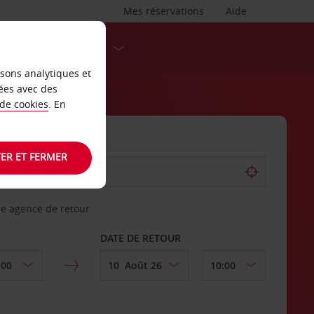
Mes réservations
Aide
DESTINATIONS
isons analytiques et
ées avec des
 de cookies
. En
ER ET FERMER
re agence de retour
DATE DE RETOUR