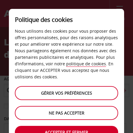
Menu
Politique des cookies
Welcome
Nous utilisons des cookies pour vous proposer des
to
offres personnalisées, pour des raisons analytiques
Location de voiture Gare
Avis
et pour améliorer votre expérience sur notre site.
Nous partageons également nos données avec des
de Châtellerault
partenaires publicitaires et analytiques. Pour plus
d’informations, voir notre
politique de cookies
. En
cliquant sur ACCEPTER vous acceptez que nous
utilisions des cookies.
AGENCE DE DÉPART
GÉRER VOS PRÉFÉRENCES
Sélectionnez une autre agence de retour
NE PAS ACCEPTER
DATE DE DÉPART
DATE DE RETOUR
ACCEPTER ET FERMER