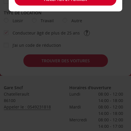
TYPE DE LOCATION
Loisir
Travail
Autre
Conducteur âgé de plus de 25 ans
J’ai un code de réduction
TROUVER DES VOITURES
Gare Sncf
Horaires d'ouverture
Chatellerault
Lundi
08:00 - 12:00
86100
14:00 - 18:00
Appeler le : 0549231818
Mardi
08:00 - 12:00
14:00 - 18:00
Mercredi
08:00 - 12:00
14:00 - 17:00