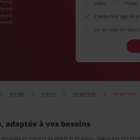
Fermé
Loisir
Travail
Fermé
Fermé
Conducteur âgé de p
Fermé
J’ai un code de réduc
Europe
France
Carpentras
Carpentras
e, adaptée à vos besoins
e véhicules un moment de liberté et de plaisir. Quelle que soit vot