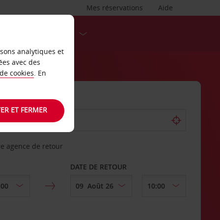
Mes réservations
Aide
DESTINATIONS
isons analytiques et
ées avec des
 de cookies
. En
ER ET FERMER
re agence de retour
DATE DE RETOUR