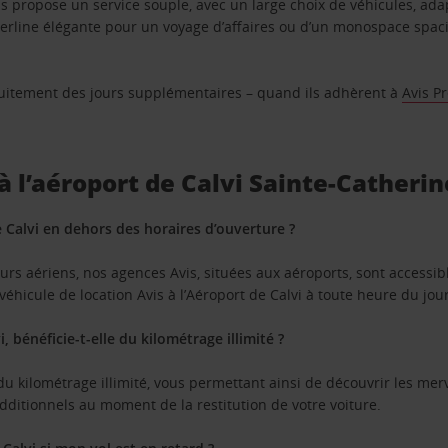
us propose un service souple, avec un large choix de véhicules, ad
rline élégante pour un voyage d’affaires ou d’un monospace spaci
ratuitement des jours supplémentaires – quand ils adhèrent à
Avis P
 à l’aéroport de Calvi Sainte-Catherin
de Calvi en dehors des horaires d’ouverture ?
rs aériens, nos agences Avis, situées aux aéroports, sont accessibl
véhicule de location Avis à l’Aéroport de Calvi à toute heure du jour
, bénéficie-t-elle du kilométrage illimité ?
du kilométrage illimité, vous permettant ainsi de découvrir les merv
dditionnels au moment de la restitution de votre voiture.