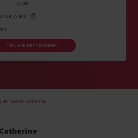
Autre
lus de 25 ans
tion
TROUVER DES VOITURES
Calvi Sainte-Catherine
-Catherine