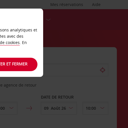
Mes réservations
Aide
DESTINATIONS
isons analytiques et
ées avec des
 de cookies
. En
ER ET FERMER
re agence de retour
DATE DE RETOUR