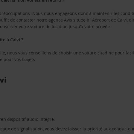
Calvi si mon vol est en retard ?
s préoccupations. Nous nous engageons donc à maintenir les conditi
s suffit de contacter notre agence Avis située à l’Aéroport de Calvi,
onserver votre voiture de location jusqu’à votre arrivée.
te à Calvi ?
le, nous vous conseillons de choisir une voiture citadine pour facil
e pour vos trajets.
vi
’en dispositif audio intégré.
aux de signalisation, vous devez laisser la priorité aux conducteu