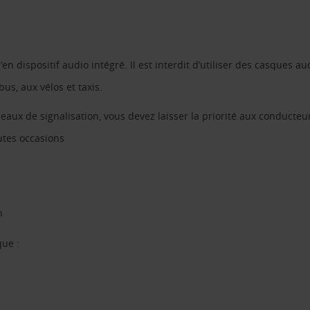
n dispositif audio intégré. Il est interdit d’utiliser des casques aud
us, aux vélos et taxis.
aux de signalisation, vous devez laisser la priorité aux conducteu
utes occasions
h
que :