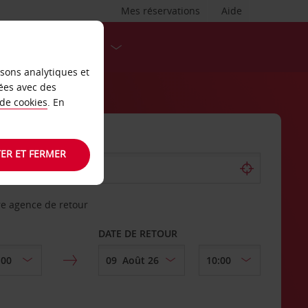
Mes réservations
Aide
DESTINATIONS
isons analytiques et
ées avec des
 de cookies
. En
ER ET FERMER
re agence de retour
DATE DE RETOUR