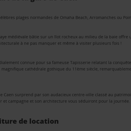
es célèbres plages normandes de Omaha Beach, Arromanches ou Poin
e médiévale bâtie sur un îlot rocheux au milieu de la baie offre u
tecturale à ne pas manquer et même à visiter plusieurs fois !
ialement connue pour sa fameuse Tapisserie relatant la conquête
sa magnifique cathédrale gothique du 11ème siècle, remarquableme
 de Caen surprend par son audacieux centre-ville classé au patrim
r et campagne et son architecture vous séduiront pour la journée.
iture de location