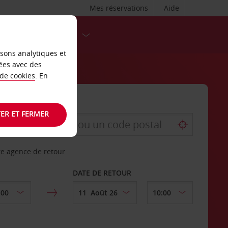
Mes réservations
Aide
DESTINATIONS
isons analytiques et
ées avec des
 de cookies
. En
ER ET FERMER
re agence de retour
DATE DE RETOUR