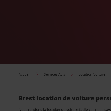
Accueil
Services Avis
Location Voiture
Brest location de voiture per
Nous rendons la location de voiture facile car nous sa