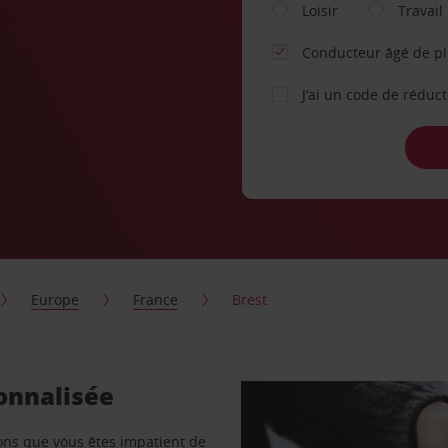
Loisir
Travail
Conducteur âgé de p
J’ai un code de réduc
Europe
France
Brest
sonnalisée
vons que vous êtes impatient de