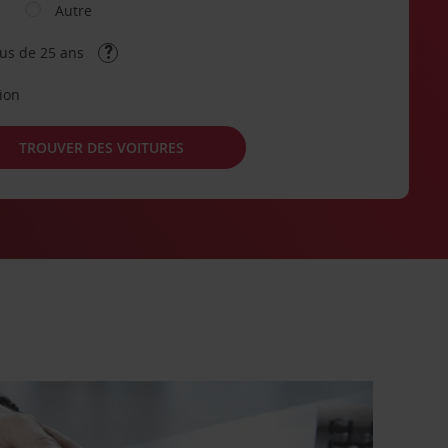
Autre
lus de 25 ans
tion
TROUVER DES VOITURES