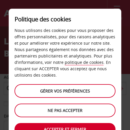
Menu
Politique des cookies
Welcome
Nous utilisons des cookies pour vous proposer des
to
offres personnalisées, pour des raisons analytiques
Location de voiture
Avis
et pour améliorer votre expérience sur notre site.
Nous partageons également nos données avec des
Boulogne-Billancourt
partenaires publicitaires et analytiques. Pour plus
d’informations, voir notre
politique de cookies
. En
cliquant sur ACCEPTER vous acceptez que nous
utilisions des cookies.
AGENCE DE DÉPART
GÉRER VOS PRÉFÉRENCES
Sélectionnez une autre agence de retour
NE PAS ACCEPTER
DATE DE DÉPART
DATE DE RETOUR
ACCEPTER ET FERMER