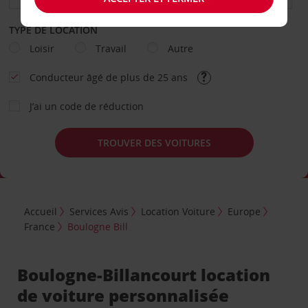
TYPE DE LOCATION
Loisir
Travail
Autre
Conducteur âgé de plus de 25 ans
J’ai un code de réduction
TROUVER DES VOITURES
Accueil
Services Avis
Location Voiture
Europe
France
Boulogne Bill
Boulogne-Billancourt location
de voiture personnalisée