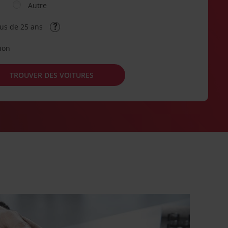
Autre
lus de 25 ans
tion
TROUVER DES VOITURES