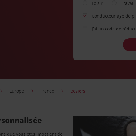
Loisir
Travail
Conducteur âgé de p
J’ai un code de réduc
Europe
France
Béziers
ersonnalisée
vons que vous êtes impatient de