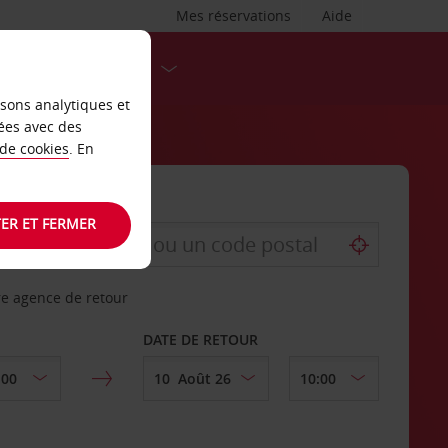
Mes réservations
Aide
DESTINATIONS
isons analytiques et
ées avec des
 de cookies
. En
ER ET FERMER
re agence de retour
DATE DE RETOUR