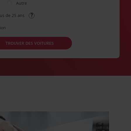
Autre
lus de 25 ans
tion
TROUVER DES VOITURES