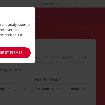
Mes réservations
Aide
DESTINATIONS
isons analytiques et
ées avec des
 de cookies
. En
ER ET FERMER
re agence de retour
DATE DE RETOUR