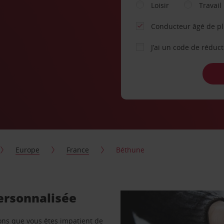
Loisir
Travail
Conducteur âgé de p
J’ai un code de réduc
Europe
France
Béthune
ersonnalisée
vons que vous êtes impatient de